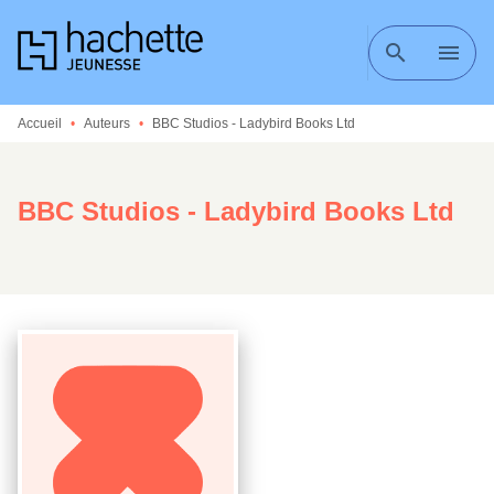
MENU
RECHERCHE
CONTENU
search
menu
PIED DE PAGE
Accueil
•
Auteurs
•
BBC Studios - Ladybird Books Ltd
BBC Studios - Ladybird Books Ltd