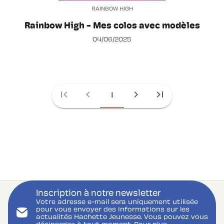
RAINBOW HIGH
Rainbow High - Mes colos avec modèles
04/06/2025
first_page
chevron_left
chevron_right
last_page
1
Inscription à notre newsletter
Votre adresse e-mail sera uniquement utilisée
pour vous envoyer des informations sur les
actualités Hachette Jeunesse. Vous pouvez vous