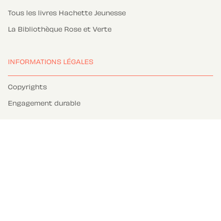
Tous les livres Hachette Jeunesse
La Bibliothèque Rose et Verte
INFORMATIONS LÉGALES
Copyrights
Engagement durable
Charte des Données Personnelles
Paramétrez vos préférences cookies
Mentions légales
Conditions Générales d'Utilisation
Charte de référencement