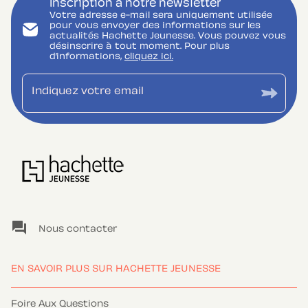
Inscription à notre newsletter
Votre adresse e-mail sera uniquement utilisée
pour vous envoyer des informations sur les
actualités Hachette Jeunesse. Vous pouvez vous
désinscrire à tout moment. Pour plus
d’informations,
cliquez ici.
Indiquez votre email
question_answer
Nous contacter
EN SAVOIR PLUS SUR HACHETTE JEUNESSE
Foire Aux Questions