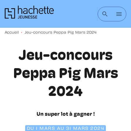
MENU
RECHERCHE
CONTENU
search
menu
PIED DE PAGE
Accueil
•
Jeu-concours Peppa Pig Mars 2024
Jeu-concours
Peppa Pig Mars
2024
Un super lot à gagner !
DU 1 MARS AU 31 MARS 2024