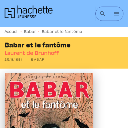
MENU
RECHERCHE
CONTENU
search
menu
PIED DE PAGE
Accueil
•
Babar
•
Babar et le fantôme
Babar et le fantôme
Laurent de Brunhoff
25/11/1981
BABAR