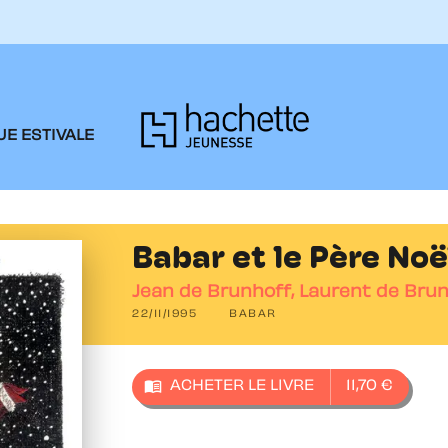
PIED DE PAGE
E ESTIVALE
Babar et le Père Noë
Jean de Brunhoff
,
Laurent de Bru
22/11/1995
BABAR
menu_book
ACHETER LE LIVRE
11,70 €