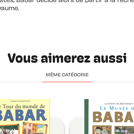
istes, Babar décide alors de partir à la rec
yaume.
Vous aimerez aussi
MÊME CATÉGORIE