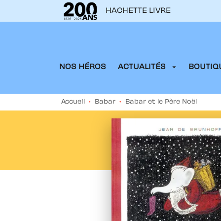
HACHETTE LIVRE
MENU
RECHERCHE
CONTENU
arrow_drop_down
NOS HÉROS
ACTUALITÉS
BOUTIQU
Accueil
•
Babar
•
Babar et le Père Noël