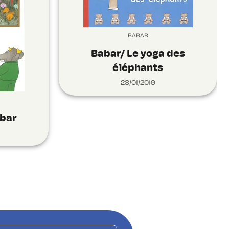
BABAR
Babar/ Le yoga des
éléphants
23/01/2019
abar