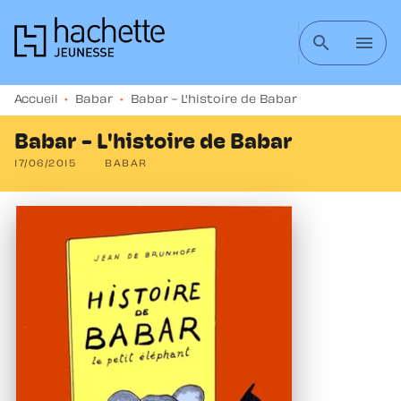
MENU
RECHERCHE
CONTENU
search
menu
PIED DE PAGE
Accueil
•
Babar
•
Babar - L'histoire de Babar
Babar - L'histoire de Babar
17/06/2015
BABAR