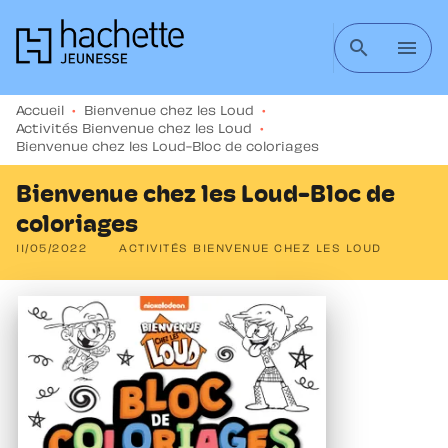
MENU
RECHERCHE
CONTENU
search
menu
PIED DE PAGE
Accueil
•
Bienvenue chez les Loud
•
Activités Bienvenue chez les Loud
•
Bienvenue chez les Loud-Bloc de coloriages
Bienvenue chez les Loud-Bloc de
coloriages
11/05/2022
ACTIVITÉS BIENVENUE CHEZ LES LOUD