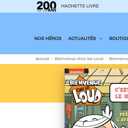
HACHETTE LIVRE
MENU
RECHERCHE
CONTENU
arrow_drop_down
NOS HÉROS
ACTUALITÉS
BOUTIQU
Accueil
•
Bienvenue chez les Loud
•
Bienvenue