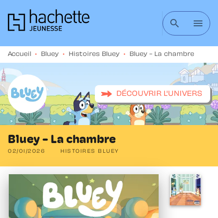
MENU
RECHERCHE
CONTENU
search
menu
PIED DE PAGE
Accueil
•
Bluey
•
Histoires Bluey
•
Bluey - La chambre
DÉCOUVRIR L'UNIVERS
Bluey - La chambre
02/01/2026
HISTOIRES BLUEY