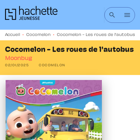
MENU
RECHERCHE
CONTENU
search
menu
PIED DE PAGE
Accueil
•
Cocomelon
•
Cocomelon - Les roues de l'autobus
Cocomelon - Les roues de l'autobus
Moonbug
02/01/2025
COCOMELON