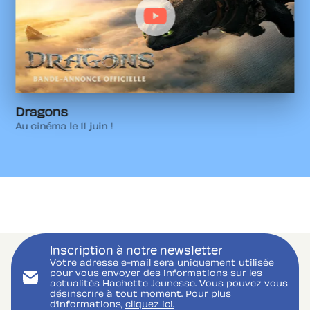
Dragons
Au cinéma le 11 juin !
Inscription à notre newsletter
Votre adresse e-mail sera uniquement utilisée
pour vous envoyer des informations sur les
actualités Hachette Jeunesse. Vous pouvez vous
désinscrire à tout moment. Pour plus
d’informations,
cliquez ici.