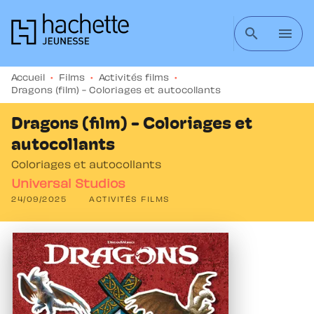
MENU
RECHERCHE
CONTENU
search
menu
PIED DE PAGE
Accueil
•
Films
•
Activités films
•
Dragons (film) - Coloriages et autocollants
Dragons (film) - Coloriages et
autocollants
Coloriages et autocollants
Universal Studios
24/09/2025
ACTIVITÉS FILMS