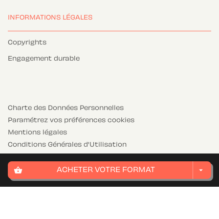
INFORMATIONS LÉGALES
Copyrights
Engagement durable
Charte des Données Personnelles
Paramétrez vos préférences cookies
Mentions légales
Conditions Générales d'Utilisation
Charte de référencement
shopping_basket
arrow_drop_down
ACHETER VOTRE FORMAT
HACHETTE JEUNESSE© 2026