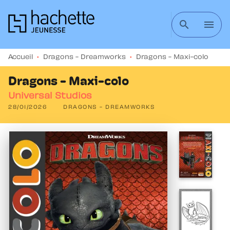
MENU
RECHERCHE
CONTENU
search
menu
PIED DE PAGE
Accueil
•
Dragons - Dreamworks
•
Dragons - Maxi-colo
Dragons - Maxi-colo
Universal Studios
28/01/2026
DRAGONS - DREAMWORKS