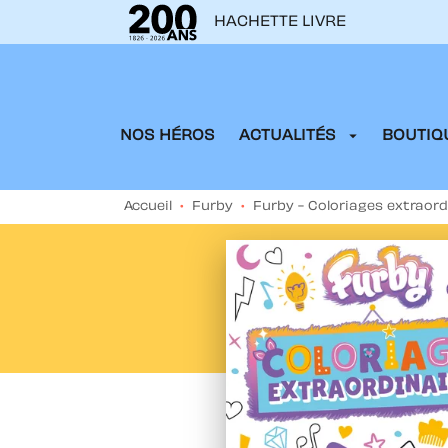
HACHETTE LIVRE
MENU
RECHERCHE
CONTENU
arrow_drop_down
NOS HÉROS
ACTUALITÉS
BOUTIQU
Accueil
•
Furby
•
Furby - Coloriages extraord