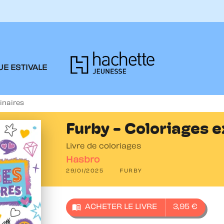
PIED DE PAGE
E ESTIVALE
inaires
Furby - Coloriages e
Livre de coloriages
Hasbro
29/01/2025
FURBY
menu_book
ACHETER LE LIVRE
3,95 €