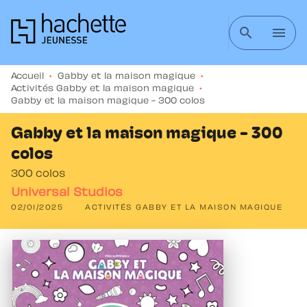
MENU
RECHERCHE
CONTENU
search
menu
PIED DE PAGE
Accueil
•
Gabby et la maison magique
•
Activités Gabby et la maison magique
•
Gabby et la maison magique - 300 colos
Gabby et la maison magique - 300
colos
300 colos
Universal Studios
02/01/2025
ACTIVITÉS GABBY ET LA MAISON MAGIQUE