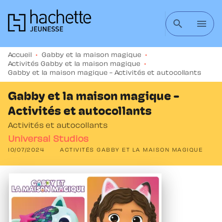
MENU
RECHERCHE
CONTENU
search
menu
PIED DE PAGE
Accueil
•
Gabby et la maison magique
•
Activités Gabby et la maison magique
•
Gabby et la maison magique - Activités et autocollants
Gabby et la maison magique -
Activités et autocollants
Activités et autocollants
Universal Studios
10/07/2024
ACTIVITÉS GABBY ET LA MAISON MAGIQUE