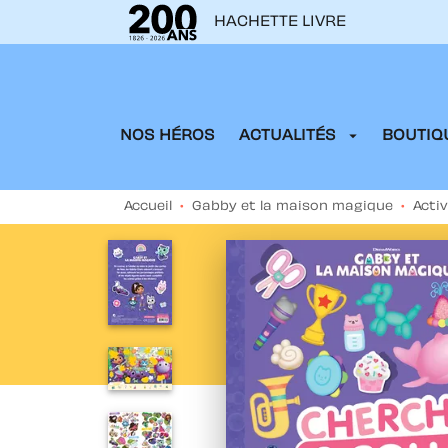
HACHETTE LIVRE
MENU
RECHERCHE
CONTENU
arrow_drop_down
NOS HÉROS
ACTUALITÉS
BOUTIQU
Accueil
•
Gabby et la maison magique
•
Acti