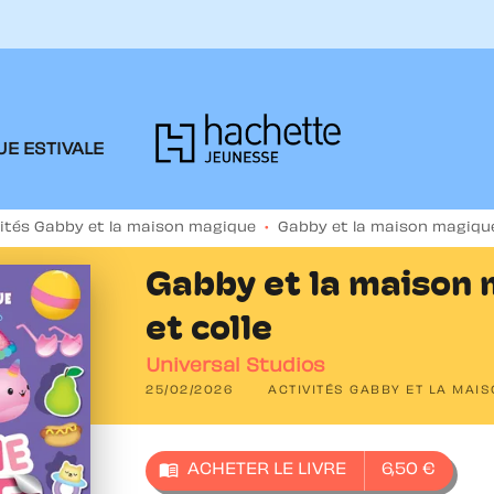
PIED DE PAGE
E ESTIVALE
vités Gabby et la maison magique
•
Gabby et la maison magique
Gabby et la maison 
et colle
Universal Studios
25/02/2026
ACTIVITÉS GABBY ET LA MAI
menu_book
ACHETER LE LIVRE
6,50 €