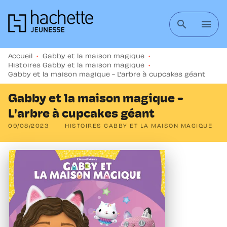
MENU
RECHERCHE
CONTENU
search
menu
PIED DE PAGE
Accueil
•
Gabby et la maison magique
•
Histoires Gabby et la maison magique
•
Gabby et la maison magique - L'arbre à cupcakes géant
Gabby et la maison magique -
L'arbre à cupcakes géant
09/08/2023
HISTOIRES GABBY ET LA MAISON MAGIQUE