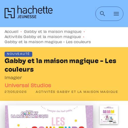
MENU
RECHERCHE
CONTENU
search
menu
PIED DE PAGE
Accueil
•
Gabby et la maison magique
•
Activités Gabby et la maison magique
•
Gabby et la maison magique - Les couleurs
NOUVEAUTÉ
Gabby et la maison magique - Les
couleurs
Imagier
Universal Studios
27/05/2026
ACTIVITÉS GABBY ET LA MAISON MAGIQUE