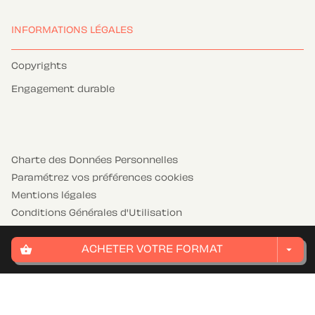
INFORMATIONS LÉGALES
Copyrights
Engagement durable
Charte des Données Personnelles
Paramétrez vos préférences cookies
Mentions légales
Conditions Générales d'Utilisation
Charte de référencement
shopping_basket
arrow_drop_down
ACHETER VOTRE FORMAT
HACHETTE JEUNESSE© 2026