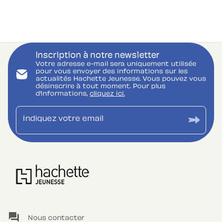
Inscription à notre newsletter
Votre adresse e-mail sera uniquement utilisée
pour vous envoyer des informations sur les
actualités Hachette Jeunesse. Vous pouvez vous
désinscrire à tout moment. Pour plus
d’informations,
cliquez ici.
Indiquez votre email
question_answer
Nous contacter