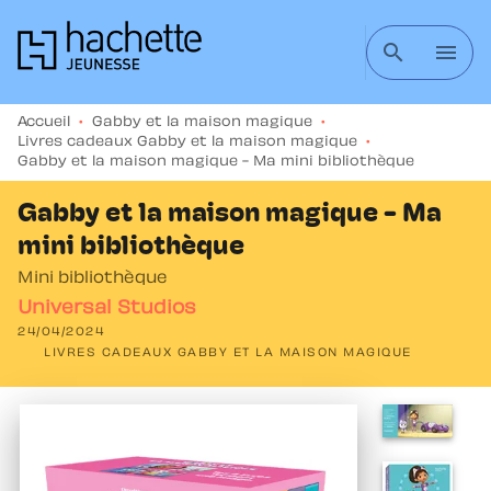
MENU
RECHERCHE
CONTENU
search
menu
PIED DE PAGE
Accueil
•
Gabby et la maison magique
•
Livres cadeaux Gabby et la maison magique
•
Gabby et la maison magique - Ma mini bibliothèque
Gabby et la maison magique - Ma
mini bibliothèque
Mini bibliothèque
Universal Studios
24/04/2024
LIVRES CADEAUX GABBY ET LA MAISON MAGIQUE