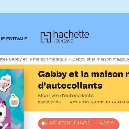
PIED DE PAGE
E ESTIVALE
vités Gabby et la maison magique
•
Gabby et la maison magique 
Gabby et la maison 
d'autocollants
Mon livre d'autocollants
28/02/2024
ACTIVITÉS GABBY ET LA MAI
menu_book
ACHETER LE LIVRE
4,95 €