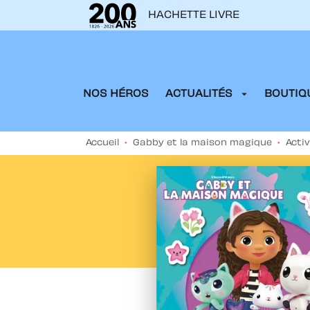
HACHETTE LIVRE
MENU
RECHERCHE
CONTENU
arrow_drop_down
NOS HÉROS
ACTUALITÉS
BOUTIQU
Accueil
•
Gabby et la maison magique
•
Acti