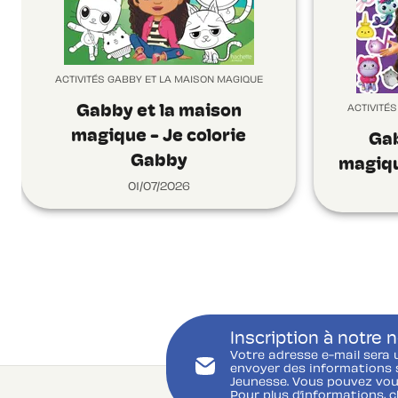
ACTIVITÉS GABBY ET LA MAISON MAGIQUE
Gabby et la maison
ACTIVITÉ
magique - Je colorie
Gab
Gabby
magiqu
01/07/2026
Inscription à notre 
Votre adresse e-mail sera 
envoyer des informations s
Jeunesse. Vous pouvez vou
Pour plus d’informations,
c