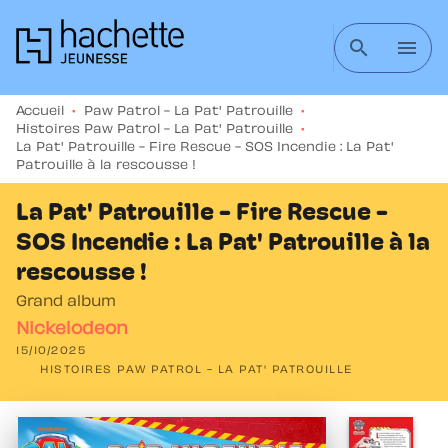
MENU
RECHERCHE
CONTENU
search
menu
PIED DE PAGE
Accueil
•
Paw Patrol - La Pat' Patrouille
•
Histoires Paw Patrol - La Pat' Patrouille
•
La Pat' Patrouille - Fire Rescue - SOS Incendie : La Pat'
Patrouille à la rescousse !
La Pat' Patrouille - Fire Rescue -
SOS Incendie : La Pat' Patrouille à la
rescousse !
Grand album
Nickelodeon
15/10/2025
HISTOIRES PAW PATROL - LA PAT' PATROUILLE