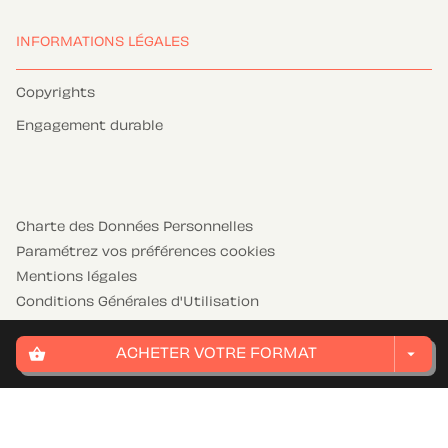
INFORMATIONS LÉGALES
Copyrights
Engagement durable
Charte des Données Personnelles
Paramétrez vos préférences cookies
Mentions légales
Conditions Générales d'Utilisation
Charte de référencement
shopping_basket
arrow_drop_down
ACHETER VOTRE FORMAT
HACHETTE JEUNESSE© 2026