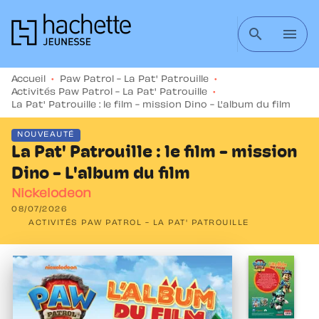
MENU
RECHERCHE
CONTENU
search
menu
PIED DE PAGE
Accueil
•
Paw Patrol - La Pat' Patrouille
•
Activités Paw Patrol - La Pat' Patrouille
•
La Pat' Patrouille : le film - mission Dino - L'album du film
NOUVEAUTÉ
La Pat' Patrouille : le film - mission
Dino - L'album du film
Nickelodeon
08/07/2026
ACTIVITÉS PAW PATROL - LA PAT' PATROUILLE