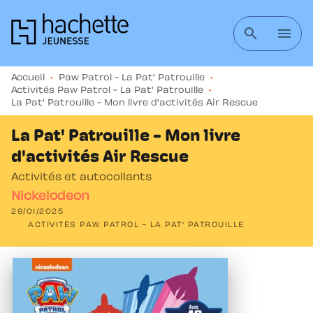
MENU
RECHERCHE
CONTENU
search
menu
PIED DE PAGE
Accueil
•
Paw Patrol - La Pat' Patrouille
•
Activités Paw Patrol - La Pat' Patrouille
•
La Pat' Patrouille - Mon livre d'activités Air Rescue
La Pat' Patrouille - Mon livre
d'activités Air Rescue
Activités et autocollants
Nickelodeon
29/01/2025
ACTIVITÉS PAW PATROL - LA PAT' PATROUILLE