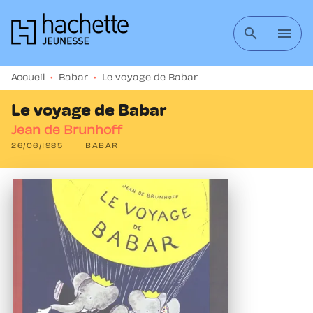
MENU
RECHERCHE
CONTENU
search
menu
PIED DE PAGE
Accueil
•
Babar
•
Le voyage de Babar
Le voyage de Babar
Jean de Brunhoff
26/06/1985
BABAR