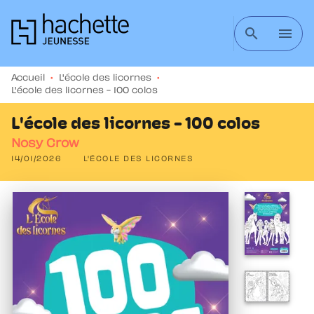
MENU
RECHERCHE
CONTENU
search
menu
PIED DE PAGE
Accueil
•
L'école des licornes
•
L'école des licornes - 100 colos
L'école des licornes - 100 colos
Nosy Crow
14/01/2026
L'ÉCOLE DES LICORNES