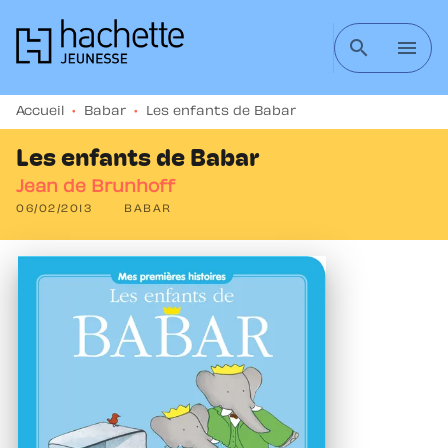
MENU
RECHERCHE
CONTENU
search
menu
PIED DE PAGE
Accueil
•
Babar
•
Les enfants de Babar
Les enfants de Babar
Jean de Brunhoff
06/02/2013
BABAR