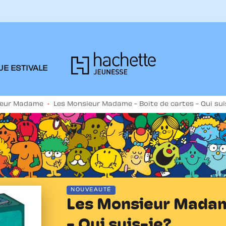
PIED DE PAGE
E ESTIVALE
ieur Madame
•
Les Monsieur Madame - Boite de cartes - Qui sui
NOUVEAUTÉ
Les Monsieur Madame
- Qui suis-je?