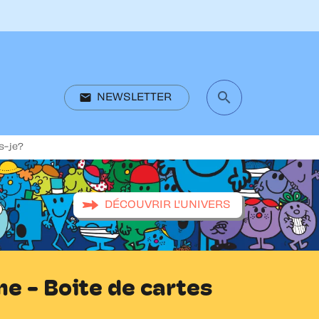
search
email
NEWSLETTER
search
s-je?
DÉCOUVRIR L'UNIVERS
 - Boite de cartes