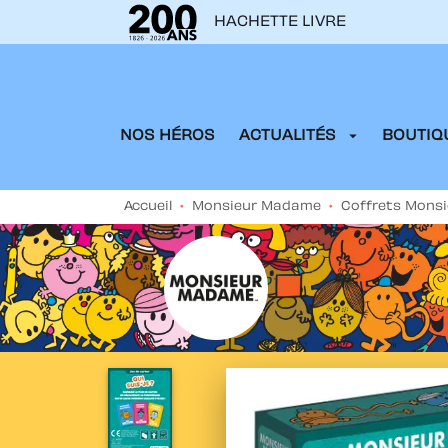
HACHETTE LIVRE
MENU
RECHERCHE
CONTENU
arrow_drop_down
NOS HÉROS
ACTUALITÉS
BOUTIQU
Accueil
•
Monsieur Madame
•
Coffrets Mons