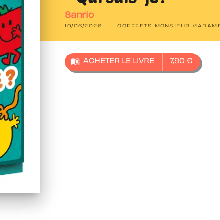
Sanrio
10/06/2026
COFFRETS MONSIEUR MADAM
menu_book
ACHETER LE LIVRE
7,90 €