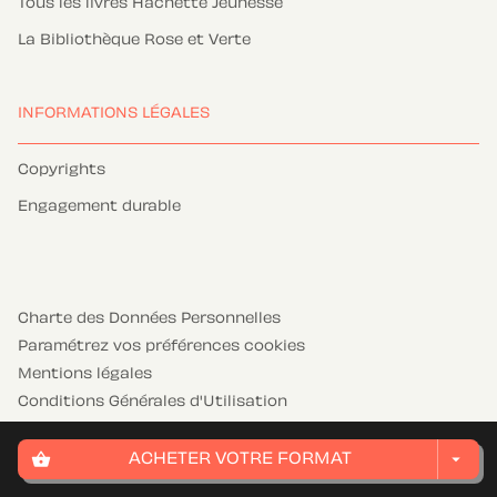
Tous les livres Hachette Jeunesse
La Bibliothèque Rose et Verte
INFORMATIONS LÉGALES
Copyrights
Engagement durable
Charte des Données Personnelles
Paramétrez vos préférences cookies
Mentions légales
Conditions Générales d'Utilisation
Charte de référencement
shopping_basket
arrow_drop_down
ACHETER VOTRE FORMAT