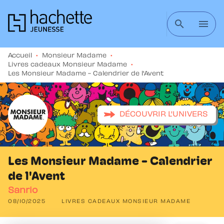
MENU
RECHERCHE
CONTENU
search
menu
PIED DE PAGE
Accueil
•
Monsieur Madame
•
Livres cadeaux Monsieur Madame
•
Les Monsieur Madame - Calendrier de l'Avent
DÉCOUVRIR L'UNIVERS
Les Monsieur Madame - Calendrier
de l'Avent
Sanrio
08/10/2025
LIVRES CADEAUX MONSIEUR MADAME