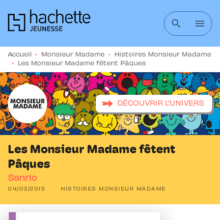
MENU
RECHERCHE
CONTENU
search
menu
PIED DE PAGE
Accueil
•
Monsieur Madame
•
Histoires Monsieur Madame
•
Les Monsieur Madame fêtent Pâques
DÉCOUVRIR L'UNIVERS
Les Monsieur Madame fêtent
Pâques
Sanrio
04/03/2015
HISTOIRES MONSIEUR MADAME