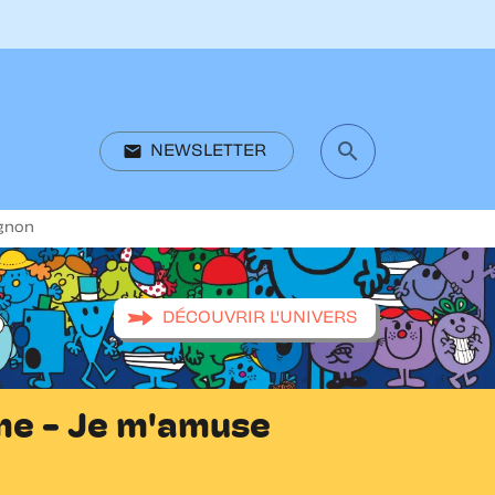
search
email
NEWSLETTER
search
ognon
DÉCOUVRIR L'UNIVERS
e - Je m'amuse