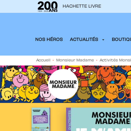
HACHETTE LIVRE
MENU
RECHERCHE
CONTENU
arrow_drop_down
NOS HÉROS
ACTUALITÉS
BOUTIQU
Accueil
•
Monsieur Madame
•
Activités Mon