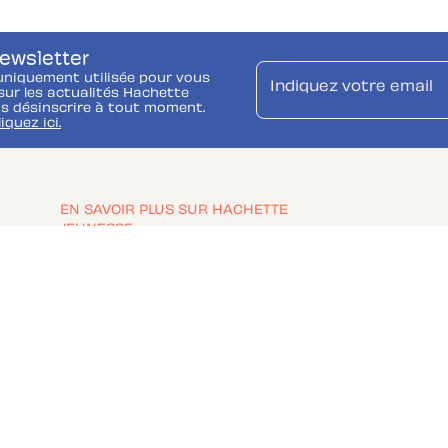
newsletter
uniquement utilisée pour vous
Indiquez votre email
ur les actualités Hachette
s désinscrire à tout moment.
liquez ici.
EN SAVOIR PLUS SUR HACHETTE
JEUNESSE
Foire Aux Questions
Tous les livres Hachette Jeunesse
La Bibliothèque Rose et Verte
z vos préférences cookies
Mentions légales
Conditions Géné