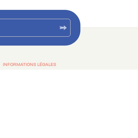
INFORMATIONS LÉGALES
Copyrights
Engagement durable
rales d'Utilisation
Charte de référencement