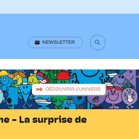
search
email
NEWSLETTER
search
DÉCOUVRIR L'UNIVERS
 - La surprise de