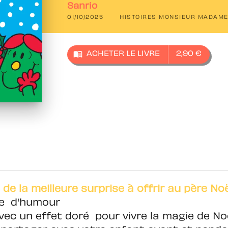
Sanrio
01/10/2025
HISTOIRES MONSIEUR MADAM
menu_book
ACHETER LE LIVRE
2,90 €
de la meilleure surprise à offrir au père Noë
ne d'humour
ec un effet doré pour vivre la magie de No