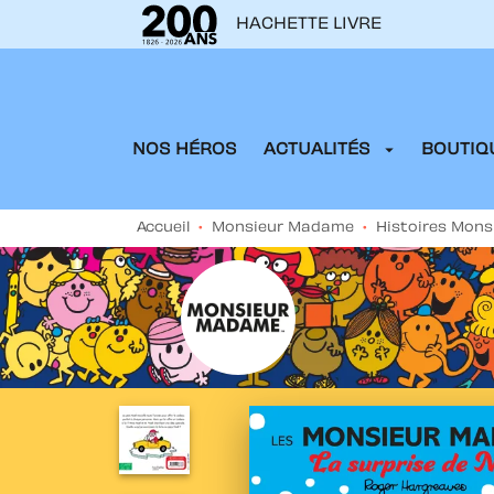
HACHETTE LIVRE
MENU
RECHERCHE
CONTENU
arrow_drop_down
NOS HÉROS
ACTUALITÉS
BOUTIQU
Accueil
•
Monsieur Madame
•
Histoires Mon