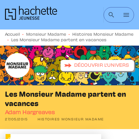
MENU
RECHERCHE
CONTENU
search
menu
PIED DE PAGE
Accueil
•
Monsieur Madame
•
Histoires Monsieur Madame
•
Les Monsieur Madame partent en vacances
DÉCOUVRIR L'UNIVERS
Les Monsieur Madame partent en
vacances
Adam Hargreaves
27/05/2015
HISTOIRES MONSIEUR MADAME