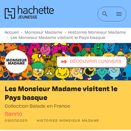
MENU
RECHERCHE
CONTENU
search
menu
PIED DE PAGE
Accueil
•
Monsieur Madame
•
Histoires Monsieur Madame
•
Les Monsieur Madame visitent le Pays basque
DÉCOUVRIR L'UNIVERS
Les Monsieur Madame visitent le
Pays basque
Collection Balade en France
Sanrio
09/07/2025
HISTOIRES MONSIEUR MADAME