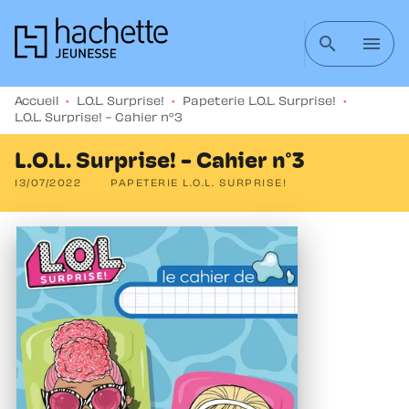
MENU
RECHERCHE
CONTENU
search
menu
PIED DE PAGE
Accueil
•
L.O.L. Surprise!
•
Papeterie L.O.L. Surprise!
•
L.O.L. Surprise! - Cahier n°3
L.O.L. Surprise! - Cahier n°3
13/07/2022
PAPETERIE L.O.L. SURPRISE!