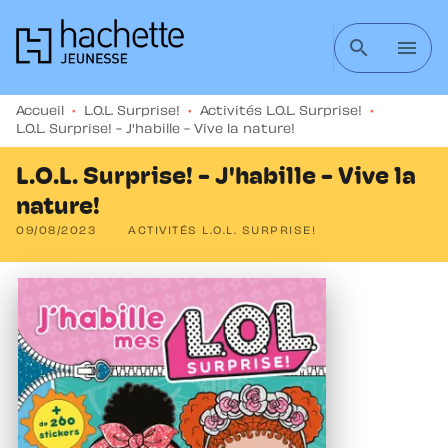
MENU
RECHERCHE
CONTENU
search
menu
PIED DE PAGE
Accueil
•
L.O.L. Surprise!
•
Activités L.O.L. Surprise!
•
L.O.L. Surprise! - J'habille - Vive la nature!
L.O.L. Surprise! - J'habille - Vive la
nature!
09/08/2023
ACTIVITÉS L.O.L. SURPRISE!