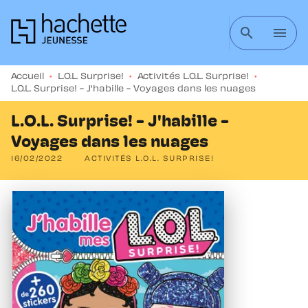
MENU
RECHERCHE
CONTENU
search
menu
PIED DE PAGE
Accueil
•
L.O.L. Surprise!
•
Activités L.O.L. Surprise!
•
L.O.L. Surprise! - J'habille - Voyages dans les nuages
L.O.L. Surprise! - J'habille -
Voyages dans les nuages
16/02/2022
ACTIVITÉS L.O.L. SURPRISE!