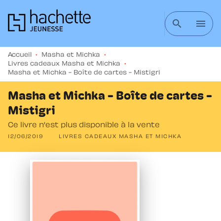
MENU
RECHERCHE
CONTENU
search
menu
PIED DE PAGE
Accueil
•
Masha et Michka
•
Livres cadeaux Masha et Michka
•
Masha et Michka - Boîte de cartes - Mistigri
Masha et Michka - Boîte de cartes -
Mistigri
Ce livre n'est plus disponible à la vente
12/06/2019
LIVRES CADEAUX MASHA ET MICHKA