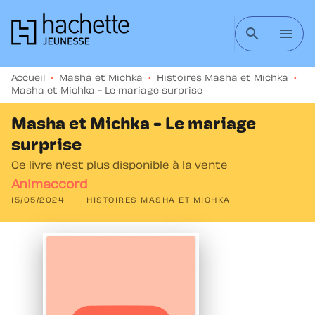
MENU
RECHERCHE
CONTENU
search
menu
PIED DE PAGE
Accueil
•
Masha et Michka
•
Histoires Masha et Michka
•
Masha et Michka - Le mariage surprise
Masha et Michka - Le mariage
surprise
Ce livre n'est plus disponible à la vente
Animaccord
15/05/2024
HISTOIRES MASHA ET MICHKA