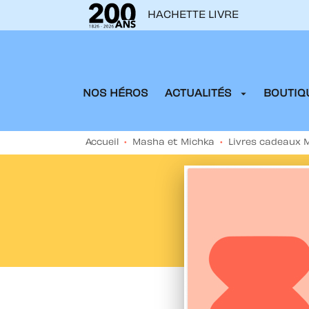
HACHETTE LIVRE
MENU
RECHERCHE
CONTENU
arrow_drop_down
NOS HÉROS
ACTUALITÉS
BOUTIQU
Accueil
•
Masha et Michka
•
Livres cadeaux 