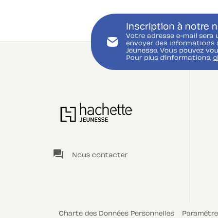
Inscription à notre 
Votre adresse e-mail sera 
envoyer des informations s
Jeunesse. Vous pouvez vou
Pour plus d’informations,
c
question_answer
Nous contacter
Charte des Données Personnelles
Paramétre