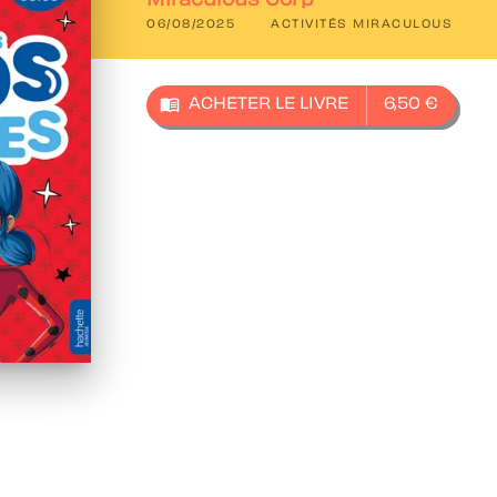
Miraculous Corp
06/08/2025
ACTIVITÉS MIRACULOUS
menu_book
ACHETER LE LIVRE
6,50 €