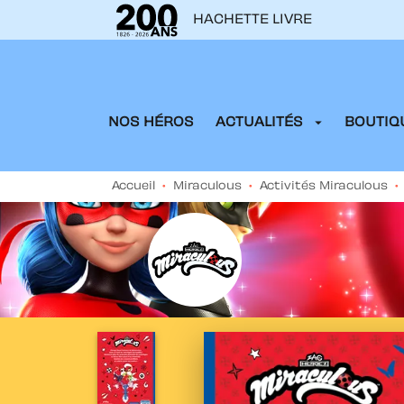
HACHETTE LIVRE
MENU
RECHERCHE
CONTENU
arrow_drop_down
NOS HÉROS
ACTUALITÉS
BOUTIQU
Accueil
•
Miraculous
•
Activités Miraculous
•