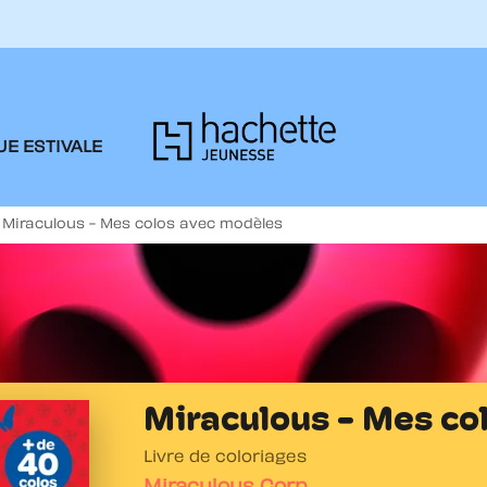
PIED DE PAGE
E ESTIVALE
Miraculous - Mes colos avec modèles
Miraculous - Mes co
Livre de coloriages