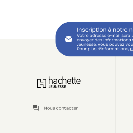
Inscription à notre 
Votre adresse e-mail sera 
envoyer des informations s
Jeunesse. Vous pouvez vou
Pour plus d’informations,
c
question_answer
Nous contacter