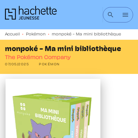
MENU
RECHERCHE
CONTENU
search
menu
PIED DE PAGE
Accueil
•
Pokémon
•
monpoké - Ma mini bibliothèque
monpoké - Ma mini bibliothèque
The Pokémon Company
07/05/2025
POKÉMON