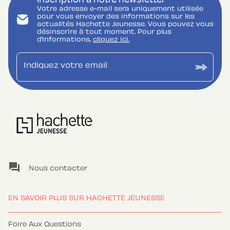
Inscription à notre newsletter
Votre adresse e-mail sera uniquement utilisée
pour vous envoyer des informations sur les
actualités Hachette Jeunesse. Vous pouvez vous
désinscrire à tout moment. Pour plus
d’informations,
cliquez ici.
Indiquez votre email
question_answer
Nous contacter
EN SAVOIR PLUS SUR HACHETTE JEUNESSE
Foire Aux Questions