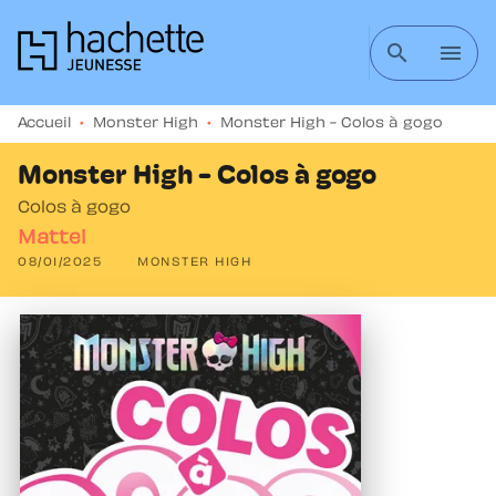
MENU
RECHERCHE
CONTENU
search
menu
PIED DE PAGE
Accueil
•
Monster High
•
Monster High - Colos à gogo
Monster High - Colos à gogo
Colos à gogo
Mattel
08/01/2025
MONSTER HIGH