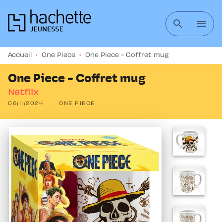
MENU
RECHERCHE
CONTENU
search
menu
PIED DE PAGE
Accueil
•
One Piece
•
One Piece - Coffret mug
One Piece - Coffret mug
Netflix
06/11/2024
ONE PIECE