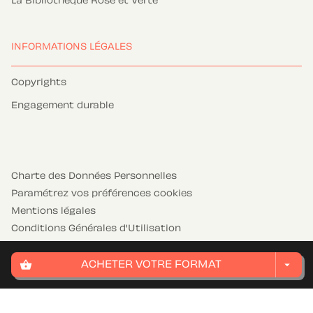
La Bibliothèque Rose et Verte
INFORMATIONS LÉGALES
Copyrights
Engagement durable
Charte des Données Personnelles
Paramétrez vos préférences cookies
Mentions légales
Conditions Générales d'Utilisation
Charte de référencement
shopping_basket
arrow_drop_down
ACHETER VOTRE FORMAT