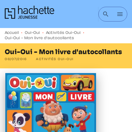
MENU
RECHERCHE
CONTENU
search
menu
PIED DE PAGE
Accueil
•
Oui-Oui
•
Activités Oui-Oui
•
Oui-Oui - Mon livre d'autocollants
Oui-Oui - Mon livre d'autocollants
06/07/2016
ACTIVITÉS OUI-OUI