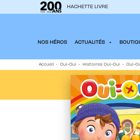
HACHETTE LIVRE
MENU
RECHERCHE
CONTENU
arrow_drop_down
NOS HÉROS
ACTUALITÉS
BOUTIQU
Accueil
•
Oui-Oui
•
Histoires Oui-Oui
•
Oui-Ou