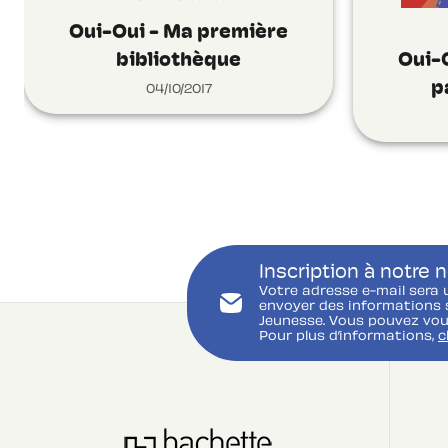
Oui-Oui - Ma première
bibliothèque
Oui-O
p
04/10/2017
Inscription à notre 
Votre adresse e-mail sera 
envoyer des informations s
Jeunesse. Vous pouvez vou
Pour plus d’informations,
c