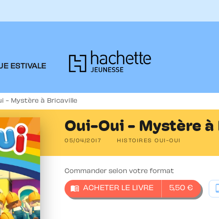
PIED DE PAGE
E ESTIVALE
i - Mystère à Bricaville
Oui-Oui - Mystère à 
05/04/2017
HISTOIRES OUI-OUI
Commander selon votre format
menu_book
tablet
ACHETER LE LIVRE
5,50 €