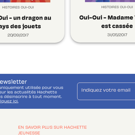
HISTOIRES OUI-OUI
HISTOIRES OUI-OUI
Oui-Oui - Madame 
ui - un dragon au
est cassée
ays des jouets
31/05/2017
20/09/2017
newsletter
uniquement utilisée pour vous
Indiquez votre email
ur les actualités Hachette
s désinscrire à tout moment.
liquez ici.
EN SAVOIR PLUS SUR HACHETTE
JEUNESSE