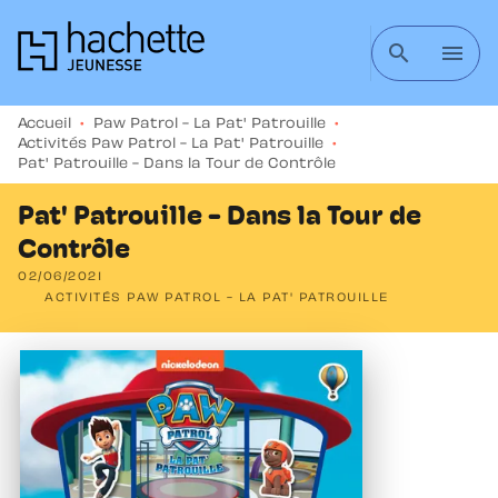
MENU
RECHERCHE
CONTENU
search
menu
PIED DE PAGE
Accueil
•
Paw Patrol - La Pat' Patrouille
•
Activités Paw Patrol - La Pat' Patrouille
•
Pat' Patrouille - Dans la Tour de Contrôle
Pat' Patrouille - Dans la Tour de
Contrôle
02/06/2021
ACTIVITÉS PAW PATROL - LA PAT' PATROUILLE