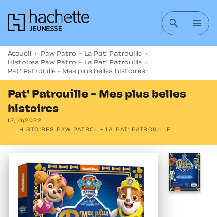
MENU
RECHERCHE
CONTENU
search
menu
PIED DE PAGE
Accueil
•
Paw Patrol - La Pat' Patrouille
•
Histoires Paw Patrol - La Pat' Patrouille
•
Pat' Patrouille - Mes plus belles histoires
Pat' Patrouille - Mes plus belles
histoires
12/10/2022
HISTOIRES PAW PATROL - LA PAT' PATROUILLE