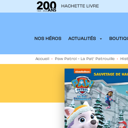
HACHETTE LIVRE
MENU
RECHERCHE
CONTENU
arrow_drop_down
NOS HÉROS
ACTUALITÉS
BOUTIQU
Accueil
•
Paw Patrol - La Pat' Patrouille
•
His