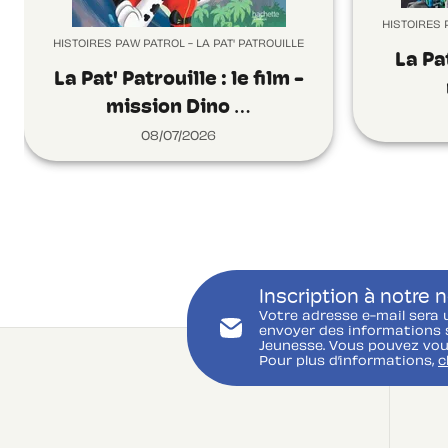
HISTOIRES 
HISTOIRES PAW PATROL - LA PAT' PATROUILLE
La Pat
La Pat' Patrouille : le film -
mission Dino …
08/07/2026
Inscription à notre 
Votre adresse e-mail sera 
envoyer des informations s
Jeunesse. Vous pouvez vou
Pour plus d’informations,
c