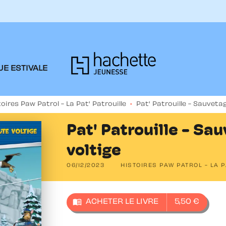
PIED DE PAGE
E ESTIVALE
toires Paw Patrol - La Pat' Patrouille
•
Pat' Patrouille - Sauveta
Pat' Patrouille - Sa
voltige
06/12/2023
HISTOIRES PAW PATROL - LA P
menu_book
ACHETER LE LIVRE
5,50 €