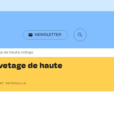
search
email
NEWSLETTER
search
ge de haute voltige
uvetage de haute
AT' PATROUILLE