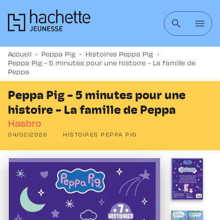
MENU
RECHERCHE
CONTENU
search
menu
PIED DE PAGE
Accueil
•
Peppa Pig
•
Histoires Peppa Pig
•
Peppa Pig - 5 minutes pour une histoire - La famille de
Peppa
Peppa Pig - 5 minutes pour une
histoire - La famille de Peppa
Hasbro
04/02/2026
HISTOIRES PEPPA PIG