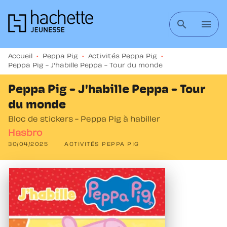
MENU
RECHERCHE
CONTENU
search
menu
PIED DE PAGE
Accueil
•
Peppa Pig
•
Activités Peppa Pig
•
Peppa Pig - J'habille Peppa - Tour du monde
Peppa Pig - J'habille Peppa - Tour
du monde
Bloc de stickers - Peppa Pig à habiller
Hasbro
30/04/2025
ACTIVITÉS PEPPA PIG